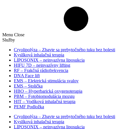
Menu
Close
Služby
Cryolipolýza – Zbavte sa prebytočného tuku bez bolesti
Kyslíková inhalačná terapia
LIPOSONIX – neinvazívna liposukcia
HIFU 7D – neinvazívny lifting
RF – Frakčná rádiofrekvencia
DNA Face lift
EMS – Elektrická stimulácia svalov
EMS – Stolička
HBO – Hyperbarická oxygenoterapia
PBM – Fotobiomodulácia mozgu​
HIT – Vodíková inhalačná terapia
PEMF Podložka
Cryolipolýza – Zbavte sa prebytočného tuku bez bolesti
Kyslíková inhalačná terapia
LIPOSONIX – neinvazívna liposukcia