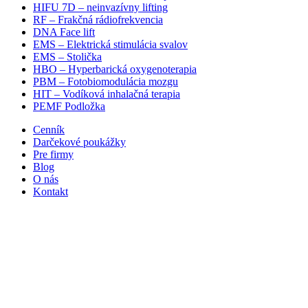
HIFU 7D – neinvazívny lifting
RF – Frakčná rádiofrekvencia
DNA Face lift
EMS – Elektrická stimulácia svalov
EMS – Stolička
HBO – Hyperbarická oxygenoterapia
PBM – Fotobiomodulácia mozgu​
HIT – Vodíková inhalačná terapia
PEMF Podložka
Cenník
Darčekové poukážky
Pre firmy
Blog
O nás
Kontakt