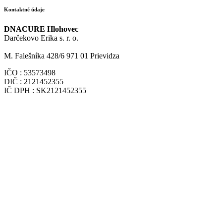
Kontaktné údaje
DNACURE Hlohovec
Darčekovo Erika s. r. o.
M. Falešníka 428/6 971 01 Prievidza
IČO : 53573498
DIČ : 2121452355
IČ DPH : SK2121452355