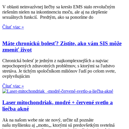
V oblasti neinvazívnej liečby sa kreslo EMS stalo revolučným
riešením nielen na inkontinenciu moču, ale aj na zlepšenie
sexuálnych funkcií. Predtým, ako sa ponoríme do
Čítať viac »
Máte chronickú bolesť? Zistite, ako vám SIS môže
zmeniť život
Chronická bolesť je jedným z najkomplexnejších a najviac
nepochopených zdravotných problémov, s ktorými sa ľudstvo
stretáva. Je tichým spoločníkom miliónov ľudí po celom svete,
ovplyvňujúcim
Čítať viac »
Laser mitochondriak, modré + červené svetlo a
liečba akné
Ak na našom webe nie ste nový, určite už poznáte
našu myšlienku aj „motto„, ktorými sú predovšetkým svetelná