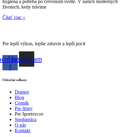
hygiena a potreba po červenom svetle. V našich moderných
životoch, kedy trávime
Čítať viac »
Pre lepší výkon, lepšie zdravie a lepší pocit
acebook-
Instagram
f
Užitočné odkazy
Domov
Blog
Cenník
Pre firmy
Pre športovcov
Spolupráca
O nás
Kontakt