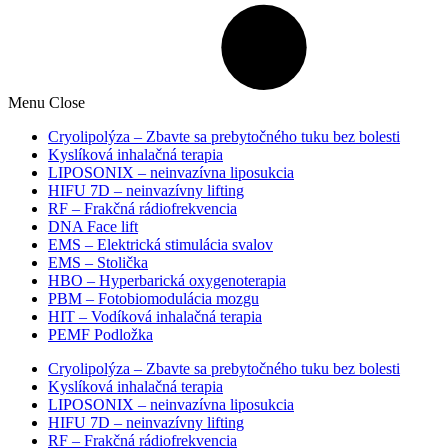
Menu
Close
Cryolipolýza – Zbavte sa prebytočného tuku bez bolesti
Kyslíková inhalačná terapia
LIPOSONIX – neinvazívna liposukcia
HIFU 7D – neinvazívny lifting
RF – Frakčná rádiofrekvencia
DNA Face lift
EMS – Elektrická stimulácia svalov
EMS – Stolička
HBO – Hyperbarická oxygenoterapia
PBM – Fotobiomodulácia mozgu​
HIT – Vodíková inhalačná terapia
PEMF Podložka
Cryolipolýza – Zbavte sa prebytočného tuku bez bolesti
Kyslíková inhalačná terapia
LIPOSONIX – neinvazívna liposukcia
HIFU 7D – neinvazívny lifting
RF – Frakčná rádiofrekvencia