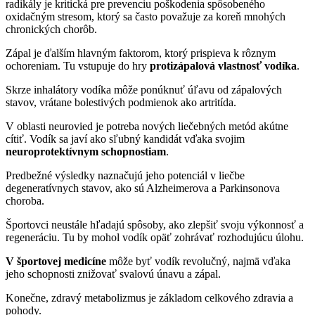
radikály je kritická pre prevenciu poškodenia spôsobeného
oxidačným stresom, ktorý sa často považuje za koreň mnohých
chronických chorôb.
Zápal je ďalším hlavným faktorom, ktorý prispieva k rôznym
ochoreniam. Tu vstupuje do hry
protizápalová vlastnosť vodíka
.
Skrze inhalátory vodíka môže ponúknuť úľavu od zápalových
stavov, vrátane bolestivých podmienok ako artritída.
V oblasti neurovied je potreba nových liečebných metód akútne
cítiť. Vodík sa javí ako sľubný kandidát vďaka svojim
neuroprotektívnym schopnostiam
.
Predbežné výsledky naznačujú jeho potenciál v liečbe
degeneratívnych stavov, ako sú Alzheimerova a Parkinsonova
choroba.
Športovci neustále hľadajú spôsoby, ako zlepšiť svoju výkonnosť a
regeneráciu. Tu by mohol vodík opäť zohrávať rozhodujúcu úlohu.
V športovej medicíne
môže byť vodík revolučný, najmä vďaka
jeho schopnosti znižovať svalovú únavu a zápal.
Konečne, zdravý metabolizmus je základom celkového zdravia a
pohody.