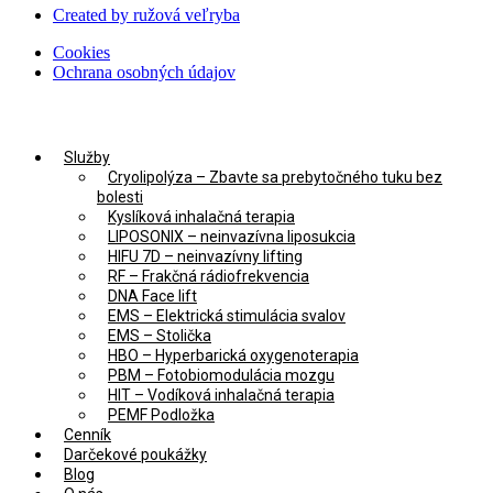
Created by ružová veľryba
Cookies
Ochrana osobných údajov
Služby
Cryolipolýza – Zbavte sa prebytočného tuku bez
bolesti
Kyslíková inhalačná terapia
LIPOSONIX – neinvazívna liposukcia
HIFU 7D – neinvazívny lifting
RF – Frakčná rádiofrekvencia
DNA Face lift
EMS – Elektrická stimulácia svalov
EMS – Stolička
HBO – Hyperbarická oxygenoterapia
PBM – Fotobiomodulácia mozgu​
HIT – Vodíková inhalačná terapia
PEMF Podložka
Cenník
Darčekové poukážky
Blog