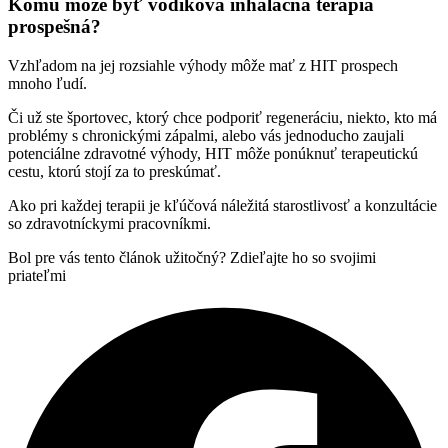
Komu môže byť vodíková inhalačná terapia
prospešná?
Vzhľadom na jej rozsiahle výhody môže mať z HIT prospech
mnoho ľudí.
Či už ste športovec, ktorý chce podporiť regeneráciu, niekto, kto má
problémy s chronickými zápalmi, alebo vás jednoducho zaujali
potenciálne zdravotné výhody, HIT môže ponúknuť terapeutickú
cestu, ktorú stojí za to preskúmať.
Ako pri každej terapii je kľúčová náležitá starostlivosť a konzultácie
so zdravotníckymi pracovníkmi.
Bol pre vás tento článok užitočný? Zdieľajte ho so svojimi
priateľmi