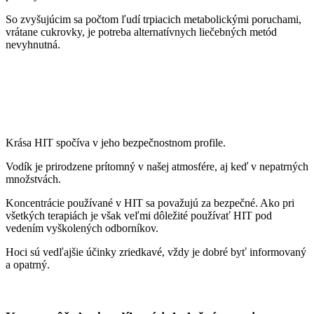
So zvyšujúcim sa počtom ľudí trpiacich metabolickými poruchami,
vrátane cukrovky, je potreba alternatívnych liečebných metód
nevyhnutná.
Krása HIT spočíva v jeho bezpečnostnom profile.
Vodík je prirodzene prítomný v našej atmosfére, aj keď v nepatrných
množstvách.
Koncentrácie používané v HIT sa považujú za bezpečné. Ako pri
všetkých terapiách je však veľmi dôležité používať HIT pod
vedením vyškolených odborníkov.
Hoci sú vedľajšie účinky zriedkavé, vždy je dobré byť informovaný
a opatrný.