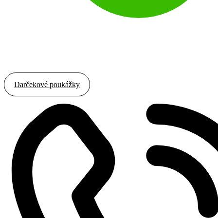
Rezervovať termín
Darčekové poukážky