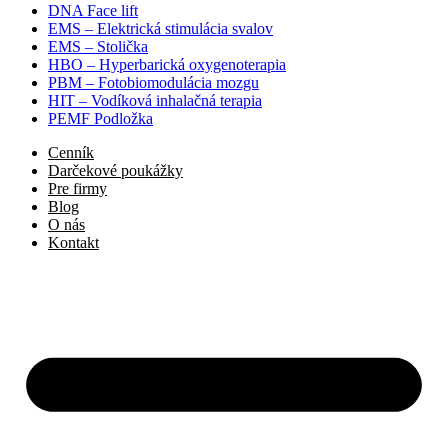
DNA Face lift
EMS – Elektrická stimulácia svalov
EMS – Stolička
HBO – Hyperbarická oxygenoterapia
PBM – Fotobiomodulácia mozgu​
HIT – Vodíková inhalačná terapia
PEMF Podložka
Cenník
Darčekové poukážky
Pre firmy
Blog
O nás
Kontakt