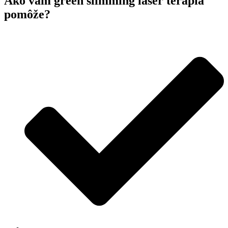
Ako vám green slimming laser terapia
pomôže?