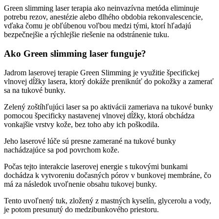
Green slimming laser terapia ako neinvazívna metóda eliminuje
potrebu rezov, anestézie alebo dlhého obdobia rekonvalescencie,
vďaka čomu je obľúbenou voľbou medzi tými, ktorí hľadajú
bezpečnejšie a rýchlejšie riešenie na odstránenie tuku.
Ako Green slimming laser funguje?
Jadrom laserovej terapie Green Slimming je využitie špecifickej
vlnovej dĺžky lasera, ktorý dokáže preniknúť do pokožky a zamerať
sa na tukové bunky.
Zelený zoštíhľujúci laser sa po aktivácii zameriava na tukové bunky
pomocou špecificky nastavenej vlnovej dĺžky, ktorá obchádza
vonkajšie vrstvy kože, bez toho aby ich poškodila.
Jeho laserové lúče sú presne zamerané na tukové bunky
nachádzajúce sa pod povrchom kože.
Počas tejto interakcie laserovej energie s tukovými bunkami
dochádza k vytvoreniu dočasných pórov v bunkovej membráne, čo
má za následok uvoľnenie obsahu tukovej bunky.
Tento uvoľnený tuk, zložený z mastných kyselín, glycerolu a vody,
je potom presunutý do medzibunkového priestoru.