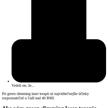
Vedeli ste, že...
Pri green slimming laser terapii sú najviditeľnejšie účinky
rozpoznateľné u ľudí nad 40 BMI.