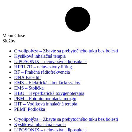
Menu
Close
Služby
Cryolipolýza – Zbavte sa prebytočného tuku bez bolesti
Kyslíková inhalačná terapia
LIPOSONIX – neinvazívna liposukcia
HIFU 7D – neinvazívny lifting
RF – Frakčná rádiofrekvencia
DNA Face lift
EMS – Elektrická stimulácia svalov
EMS – Stolička
HBO – Hyperbarická oxygenoterapia
PBM – Fotobiomodulácia mozgu​
HIT – Vodíková inhalačná terapia
PEMF Podložka
Cryolipolýza – Zbavte sa prebytočného tuku bez bolesti
Kyslíková inhalačná terapia
LIPOSONIX – neinvazívna liposukcia