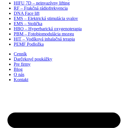
HIFU 7D – neinvazívny lifting
RF – Frakčná rádiofrekvencia
DNA Face lift
EMS – Elektrická stimulácia svalov
EMS – Stolička
HBO – Hyperbarická oxygenoterapia
PBM – Fotobiomodulácia mozgu​
HIT – Vodíková inhalačná terapia
PEMF Podložka
Cenník
Darčekové poukážky
Pre firmy
Blog
O nás
Kontakt