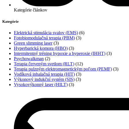
Kategórie článkov
Kategórie
Elektrická stimulácia svalov (EMS)
(6)
Fotobiomodulačná terapia (PBM)
(3)
Green slimming laser
(3)
Hyperbarická komora (HBO)
(3)
Intermitentný tréning hypoxie a hyperoxie (IHHT)
(3)
Psychowalkman
(2)
Terapia červeným svetlom (RLT)
(12)
Terapia pulzným elektromagnetickým poľom (PEMF)
(3)
Vodíková inhalačná terapia (HIT)
(3)
Výkonový indukční systém (SIS)
(3)
Vysokovýkonný laser (HILT)
(3)