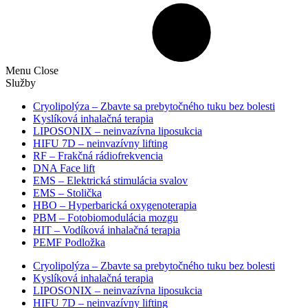
Menu
Close
Služby
Cryolipolýza – Zbavte sa prebytočného tuku bez bolesti
Kyslíková inhalačná terapia
LIPOSONIX – neinvazívna liposukcia
HIFU 7D – neinvazívny lifting
RF – Frakčná rádiofrekvencia
DNA Face lift
EMS – Elektrická stimulácia svalov
EMS – Stolička
HBO – Hyperbarická oxygenoterapia
PBM – Fotobiomodulácia mozgu​
HIT – Vodíková inhalačná terapia
PEMF Podložka
Cryolipolýza – Zbavte sa prebytočného tuku bez bolesti
Kyslíková inhalačná terapia
LIPOSONIX – neinvazívna liposukcia
HIFU 7D – neinvazívny lifting