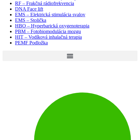
RF – Frakčná rádiofrekvencia
DNA Face lift
EMS – Elektrická stimulácia svalov
EMS – Stolička
HBO – Hyperbarická oxygenoterapia
PBM – Fotobiomodulácia mozgu​
HIT – Vodíková inhalačná terapia
PEMF Podložka