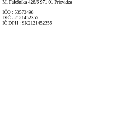
M. Falešníka 428/6 971 01 Prievidza
IČO : 53573498
DIČ : 2121452355
IČ DPH : SK2121452355