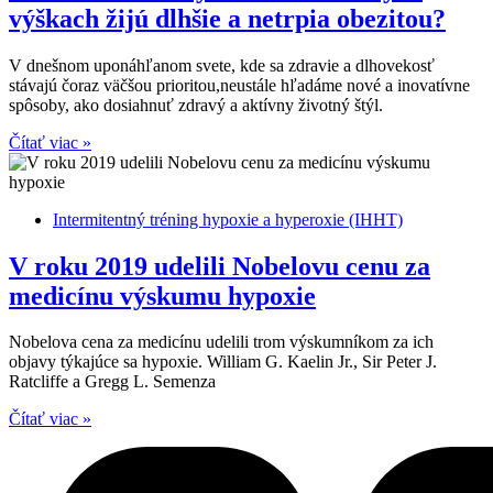
výškach žijú dlhšie a netrpia obezitou?
V dnešnom uponáhľanom svete, kde sa zdravie a dlhovekosť
stávajú čoraz väčšou prioritou,neustále hľadáme nové a inovatívne
spôsoby, ako dosiahnuť zdravý a aktívny životný štýl.
Čítať viac »
Intermitentný tréning hypoxie a hyperoxie (IHHT)
V roku 2019 udelili Nobelovu cenu za
medicínu výskumu hypoxie
Nobelova cena za medicínu udelili trom výskumníkom za ich
objavy týkajúce sa hypoxie. William G. Kaelin Jr., Sir Peter J.
Ratcliffe a Gregg L. Semenza
Čítať viac »